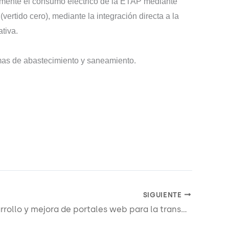
almente el consumo eléctrico de la ETAP mediante
rtido cero), mediante la integración directa a la
ativa.
emas de abastecimiento y saneamiento.
SIGUIENTE
A026: Desarrollo y mejora de portales web para la transparencia y la participación