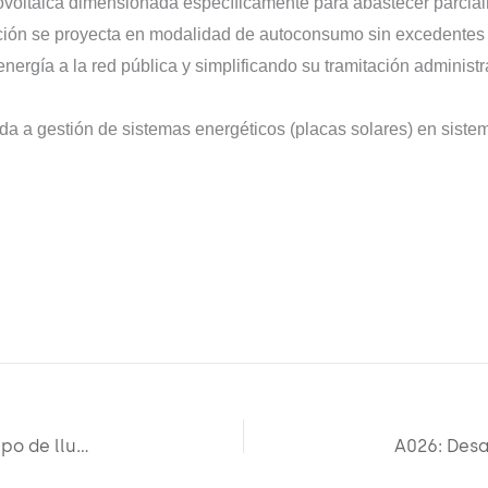
fotovoltaica dimensionada específicamente para abastecer parci
ción se proyecta en modalidad de autoconsumo sin excedentes (ve
 energía a la red pública y simplificando su tramitación administr
da a gestión de sistemas energéticos (placas solares) en sist
A022 Actuaciones en puntos de vertido en tiempo de lluvia desde la red de colectores de saneamiento al río Seixedo y embalse de Rexedoiro (Sabón)