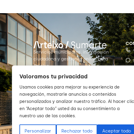
CO
Servicios municipales, información
ciudadana y gestiones online para
Arteixo.
Valoramos tu privacidad
Usamos cookies para mejorar su experiencia de
navegación, mostrarle anuncios o contenidos
personalizados y analizar nuestro tráfico. Al hacer cli
en “Aceptar todo” usted da su consentimiento a
nuestro uso de las cookies.
Personalizar
Rechazar todo
Aceptar todo
© 2026 Sumarte — Concello de Arteixo. Todos los de