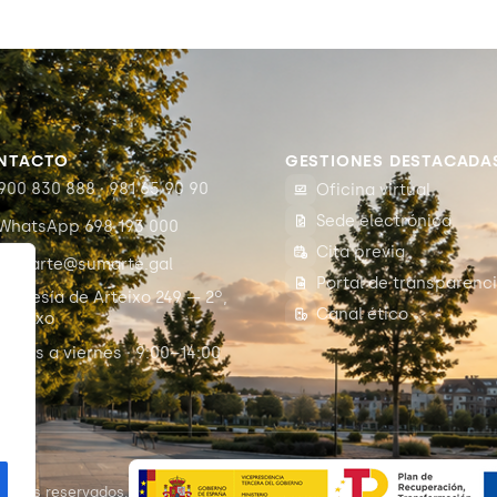
NTACTO
GESTIONES DESTACADA
900 830 888 · 981 65 90 90
Oficina virtual
Sede electrónica
WhatsApp 698 193 000
Cita previa
sumarte@sumarte.gal
Portal de transparenc
Travesía de Arteixo 249 — 2º,
Canal ético
Arteixo
Lunes a viernes · 9:00–14:00
c
rechos reservados.