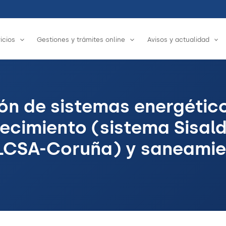
icios
Gestiones y trámites online
Avisos y actualidad
ón de sistemas energético
ecimiento (sistema Sisal
LCSA-Coruña) y saneami