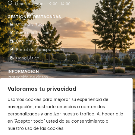
Lunes a viernes · 9:00–14:00
GESTIONES DESTACADAS
Oficina virtual
Sede electrónica
Cita previa
Portal de transparencia
Canal ético
INFORMACIÓN
Protección de datos
Accesibilidad
Valoramos tu privacidad
Aviso legal
Usamos cookies para mejorar su experiencia de
Política de cookies
navegación, mostrarle anuncios o contenidos
personalizados y analizar nuestro tráfico. Al hacer clic
en “Aceptar todo” usted da su consentimiento a
nuestro uso de las cookies.
© 2026 Sumarte — Concello de