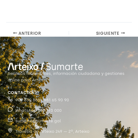
ANTERIOR
SIGUIENTE
Servicios municipales, información ciudadana y gestiones
online para Arteixo.
CONTACTO
900 830 888 · 981 65 90 90
WhatsApp 698 193 000
sumarte@sumarte.gal
Travesía de Arteixo 249 — 2º, Arteixo