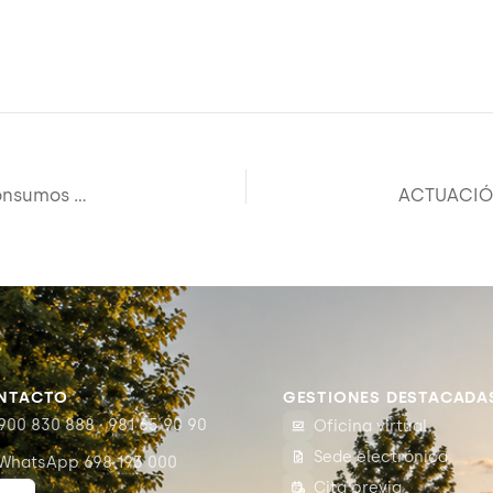
ACTUACIÓN A014: Equipos de telelectura de consumos de agua potable en zonas rurales con población dispersa del municipio de Arteixo
NTACTO
GESTIONES DESTACADA
900 830 888 · 981 65 90 90
Oficina virtual
Sede electrónica
WhatsApp 698 193 000
Cita previa