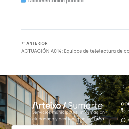
Documentación pública
ANTERIOR
CO
Servicios municipales, información
ciudadana y gestiones online para
Arteixo.