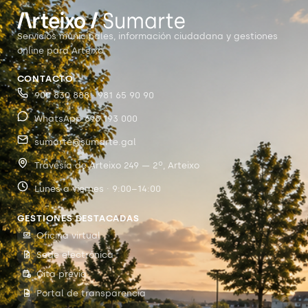
Servicios municipales, información ciudadana y gestiones
online para Arteixo.
CONTACTO
900 830 888 · 981 65 90 90
WhatsApp 698 193 000
sumarte@sumarte.gal
Travesía de Arteixo 249 — 2º, Arteixo
Lunes a viernes · 9:00–14:00
GESTIONES DESTACADAS
Oficina virtual
Sede electrónica
Cita previa
Portal de transparencia