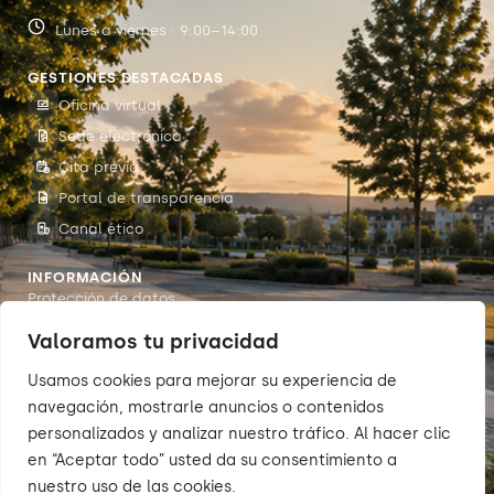
Lunes a viernes · 9:00–14:00
GESTIONES DESTACADAS
Oficina virtual
Sede electrónica
Cita previa
Portal de transparencia
Canal ético
INFORMACIÓN
Protección de datos
Accesibilidad
Valoramos tu privacidad
Aviso legal
Usamos cookies para mejorar su experiencia de
Política de cookies
navegación, mostrarle anuncios o contenidos
personalizados y analizar nuestro tráfico. Al hacer clic
en “Aceptar todo” usted da su consentimiento a
nuestro uso de las cookies.
© 2026 Sumarte — Concello de