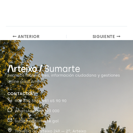
ANTERIOR
SIGUIENTE
Servicios municipales, información ciudadana y gestiones
online para Arteixo.
CONTACTO
900 830 888 · 981 65 90 90
WhatsApp 698 193 000
sumarte@sumarte.gal
Travesía de Arteixo 249 — 2º, Arteixo