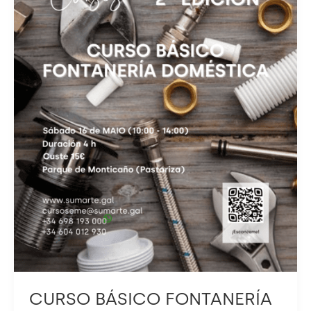
CURSO BÁSICO FONTANERÍA