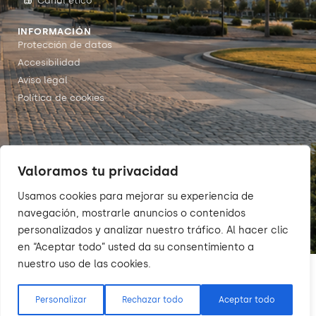
Canal ético
INFORMACIÓN
Protección de datos
Accesibilidad
Aviso legal
Política de cookies
Valoramos tu privacidad
© 2026 Sumarte — Concello de
Arteixo. Todos los derechos
Usamos cookies para mejorar su experiencia de
reservados.
navegación, mostrarle anuncios o contenidos
personalizados y analizar nuestro tráfico. Al hacer clic
en “Aceptar todo” usted da su consentimiento a
nuestro uso de las cookies.
Personalizar
Rechazar todo
Aceptar todo