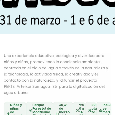
Una experiencia educativa, ecológica y divertida para
niños y niñas, promoviendo la conciencia ambiental,
centrada en el ciclo del agua a través de la naturaleza y
la tecnología, la actividad física, la creatividad y el
contacto con la naturaleza
,
y
difundir el proyecto
PERTE
Arteixo/
Sumagua_25
para la digitalización del
agua urbana.
Niños y
Parque
30,31
9:0
20
Inclu
niñas
Forestal de
de
0 a
pla
ye
de
Monticaño
marzo
14:
za
meri