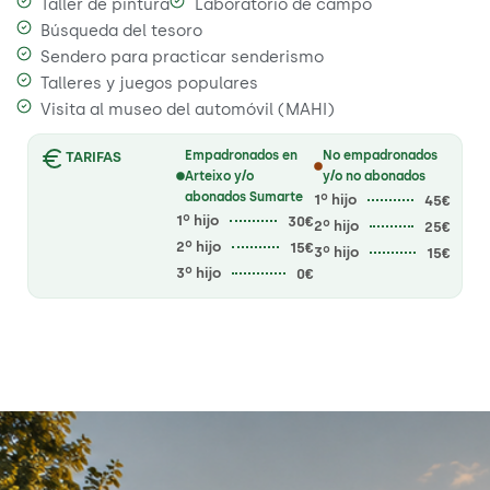
Taller de pintura
Laboratorio de campo
Búsqueda del tesoro
Sendero para practicar senderismo
Talleres y juegos populares
Visita al museo del automóvil (MAHI)
Empadronados en
No empadronados
TARIFAS
Arteixo y/o
y/o no abonados
abonados Sumarte
1º hijo
45€
1º hijo
30€
2º hijo
25€
2º hijo
15€
3º hijo
15€
3º hijo
0€