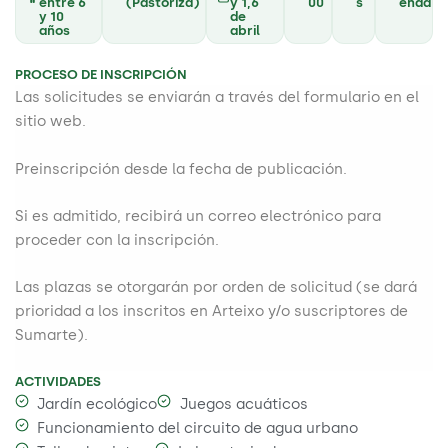
entre 6
(Pastoriza)
y 1,6
00
s
enda
y 10
de
años
abril
PROCESO DE INSCRIPCIÓN
Las solicitudes se enviarán a través del formulario en el
sitio web.
Preinscripción desde la fecha de publicación.
Si es admitido, recibirá un correo electrónico para
proceder con la inscripción.
Las plazas se otorgarán por orden de solicitud (se dará
prioridad a los inscritos en Arteixo y/o suscriptores de
Sumarte).
ACTIVIDADES
Jardín ecológico
Juegos acuáticos
Funcionamiento del circuito de agua urbano