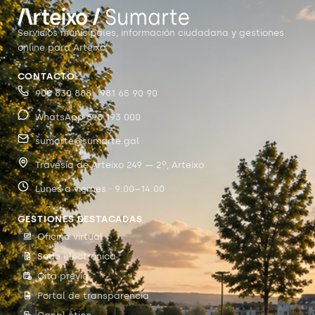
Servicios municipales, información ciudadana y gestiones
online para Arteixo.
CONTACTO
900 830 888 · 981 65 90 90
WhatsApp 698 193 000
sumarte@sumarte.gal
Travesía de Arteixo 249 — 2º, Arteixo
Lunes a viernes · 9:00–14:00
GESTIONES DESTACADAS
Oficina virtual
Sede electrónica
Cita previa
Portal de transparencia