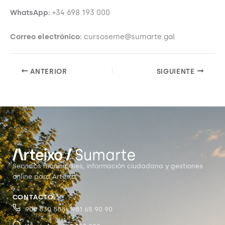
WhatsApp:
+34 698 193 000
Correo electrónico:
cursoseme@sumarte.gal
ANTERIOR
SIGUIENTE
Servicios municipales, información ciudadana y gestiones
online para Arteixo.
CONTACTO
900 830 888 · 981 65 90 90