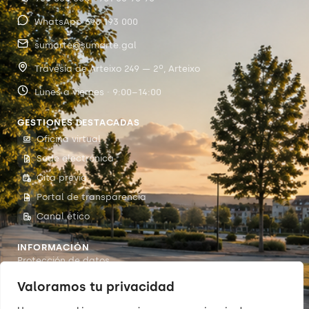
WhatsApp 698 193 000
sumarte@sumarte.gal
Travesía de Arteixo 249 — 2º, Arteixo
Lunes a viernes · 9:00–14:00
GESTIONES DESTACADAS
Oficina virtual
Sede electrónica
Cita previa
Portal de transparencia
Canal ético
INFORMACIÓN
Protección de datos
Accesibilidad
Valoramos tu privacidad
Aviso legal