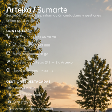
Servicios municipales, información ciudadana y gestiones
online para Arteixo.
CONTACTO
900 830 888 · 981 65 90 90
WhatsApp 698 193 000
sumarte@sumarte.gal
Travesía de Arteixo 249 — 2º, Arteixo
Lunes a viernes · 9:00–14:00
GESTIONES DESTACADAS
Oficina virtual
Sede electrónica
Cita previa
Portal de transparencia