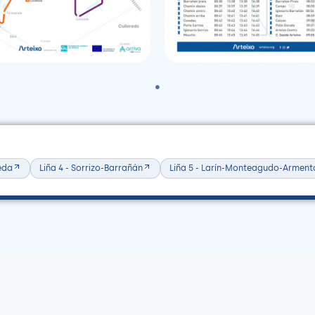
reda
Liña 4 - Sorrizo-Barrañán
Liña 5 - Larín-Monteagudo-Arment