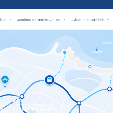
izos
Xestións e Trámites Online
Avisos e actualidade
á mobilidade no bus de Arteixo
ais
Liñas de praias