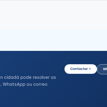
Contactar
W
n cidadá pode resolver as
o, WhatsApp ou correo