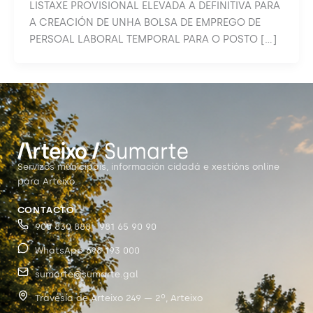
LISTAXE PROVISIONAL ELEVADA A DEFINITIVA PARA
A CREACIÓN DE UNHA BOLSA DE EMPREGO DE
PERSOAL LABORAL TEMPORAL PARA O POSTO […]
Servizos municipais, información cidadá e xestións online
para Arteixo.
CONTACTO
900 830 888 · 981 65 90 90
WhatsApp 698 193 000
sumarte@sumarte.gal
Travesía de Arteixo 249 — 2º, Arteixo