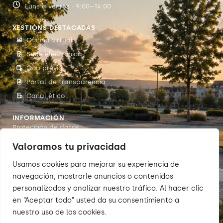
Luns a venres · 9:00–14:00
XESTIÓNS DESTACADAS
Oficina virtual
Sede electrónica
Cita previa
Portal de transparencia
Canal ético
INFORMACIÓN
Protección de datos
Accesibilidade
Valoramos tu privacidad
Aviso legal
Usamos cookies para mejorar su experiencia de
Política de cookies
navegación, mostrarle anuncios o contenidos
personalizados y analizar nuestro tráfico. Al hacer clic
en “Aceptar todo” usted da su consentimiento a
nuestro uso de las cookies.
© 2026 Sumarte — Concello de