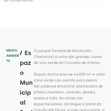
da conservación.
MEDIO
O parque forestal de Monticaño
/
Es
AMBIEN
(Pastoriza) é unha das grandes zonas
TE
paz
de ocio verde do Concello de Arteixo.
o
Dispón dunha área de 44.000 m² e unha
zona verde con camiño para peóns.
Mun
Nel pódense encontrar plantacións de
icip
piñeiro marítimo, carballo, abedul,
acebo e tulla. As vistas son
al
espectaculares, abrangue a bahía da
Coruña até Ferrol, e pola outra parte, a