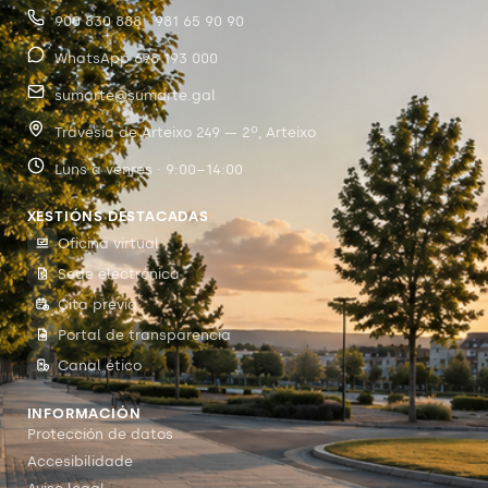
900 830 888 · 981 65 90 90
WhatsApp 698 193 000
sumarte@sumarte.gal
Travesía de Arteixo 249 — 2º, Arteixo
Luns a venres · 9:00–14:00
XESTIÓNS DESTACADAS
Oficina virtual
Sede electrónica
Cita previa
Portal de transparencia
Canal ético
INFORMACIÓN
Protección de datos
Accesibilidade