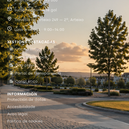
WhatsApp 698 193 000
sumarte@sumarte.gal
Travesía de Arteixo 249 — 2º, Arteixo
Luns a venres · 9:00–14:00
XESTIÓNS DESTACADAS
Oficina virtual
Sede electrónica
Cita previa
Portal de transparencia
Canal ético
INFORMACIÓN
Protección de datos
Accesibilidade
Aviso legal
Política de cookies