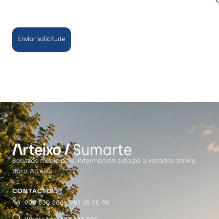
Servizos municipais, información cidadá e xestións online
para Arteixo.
CONTACTO
900 830 888 · 981 65 90 90