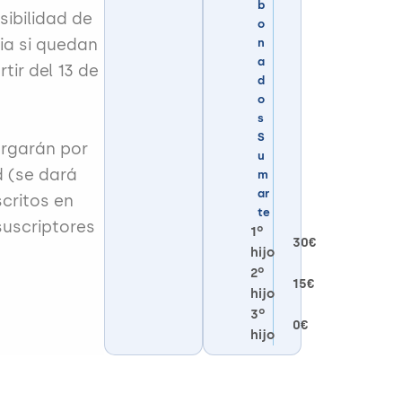
b
osibilidad de
o
ia si quedan
n
a
rtir del 13 de
d
o
s
S
orgarán por
u
d (se dará
m
ar
scritos en
te
 suscriptores
1º
30€
hijo
2º
15€
hijo
3º
0€
hijo