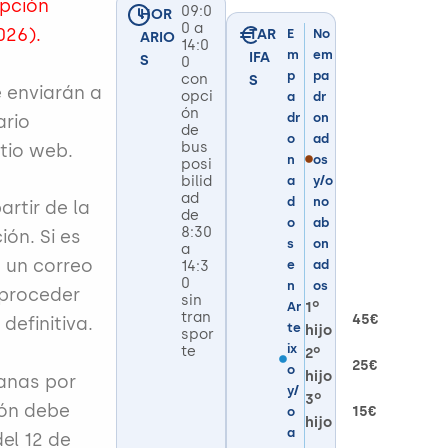
ipción
09:0
HOR
0 a
026).
TAR
E
No
ARIO
14:0
m
em
IFA
S
0
p
pa
con
S
e enviarán a
opci
a
dr
ón
dr
on
ario
de
o
ad
bus
itio web.
n
os
posi
bilid
a
y/o
ad
d
no
artir de la
de
o
ab
8:30
ión. Si es
s
on
a
á un correo
14:3
e
ad
0
n
os
 proceder
sin
1º
Ar
tran
45€
 definitiva.
te
hijo
spor
ix
te
2º
25€
o
hijo
anas por
y/
3º
ción debe
15€
o
hijo
a
del 12 de