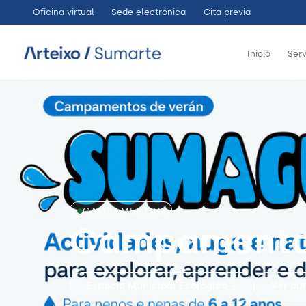
Ir
Oficina virtual
Sede electrónica
Cita previa
al
contenido
Inicio
Serv
CAMPAMENTOS
Campament
Espacio Municipal Ecológico
Ver cu