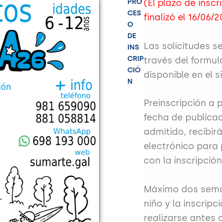
PRO
(El plazo de inscr
CES
finalizó el 16/06/2
O
DE
Las solicitudes s
INS
CRIP
través del formul
CIÓ
disponible en el s
N
Preinscripción a p
fecha de publicac
admitido, recibir
electrónico para
con la inscripción
Máximo dos sem
niño y la inscrip
realizarse antes 