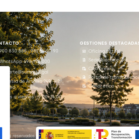
NTACTO
GESTIONES DESTACADA
900 830 888 · 981 65 90 90
Oficina virtual
Sede electrónica
WhatsApp 698 193 000
Cita previa
sumarte@sumarte.gal
Portal de transparenc
Travesía de Arteixo 249 — 2º,
Canal ético
Arteixo
Lunes a viernes · 9:00–14:00
c
rechos reservados.