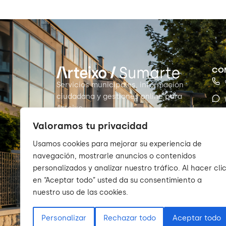
CO
Servicios municipales, información
ciudadana y gestiones online para
Arteixo.
Valoramos tu privacidad
Usamos cookies para mejorar su experiencia de
navegación, mostrarle anuncios o contenidos
personalizados y analizar nuestro tráfico. Al hacer cli
en “Aceptar todo” usted da su consentimiento a
nuestro uso de las cookies.
Personalizar
Rechazar todo
Aceptar todo
© 2026 Sumarte — Concello de Arteixo. Todos los de