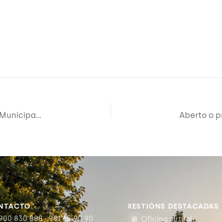
Aberto o prazo de inscrición ó curso do Espazo Municipal Ecolóxico “TALLER COROAS OUTONAIS NATURAIS”
NTACTO
XESTIÓNS DESTACADAS
900 830 888 · 981 65 90 90
Oficina virtual