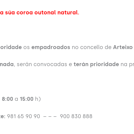
a súa coroa outonal natural.
ioridade
os
empadroados
no concello de
Arteixo
gnada
, serán convocadas e
terán prioridade
na pr
e
8:00
a
15:00
h)
e:
981 65 90 90 – – – 900 830 888