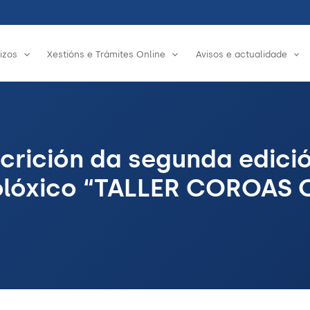
izos
Xestións e Trámites Online
Avisos e actualidade
scrición da segunda edici
colóxico “TALLER COROAS