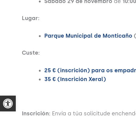
Sábado 29
de novembro
de
10:0
Lugar:
Parque Municipal de Monticaño
Custe:
25 € (inscrición) para os empadr
35 € (Inscrición Xeral)
Ins
crición
:
Envía a túa solicitude enchen