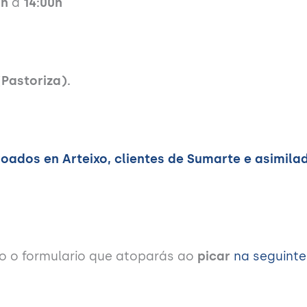
0h
a
14:00h
(Pastoriza).
oados en Arteixo, clientes de Sumarte e asimila
do o formulario que atoparás ao
picar
na seguint