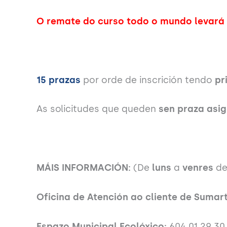
O remate do curso todo o mundo levará 
15 prazas
por orde de inscrición tendo
pr
As solicitudes que queden
sen praza asi
MÁIS INFORMACIÓN:
(De
luns
a
venres
d
Oficina de Atención ao cliente de Sumart
Espazo Municipal Ecolóxico:
604 01 29 30