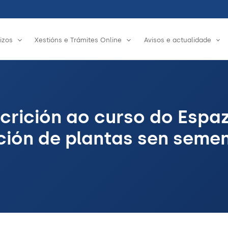
izos
Xestións e Trámites Online
Avisos e actualidade
scrición ao curso do Espa
ión de plantas sen semen