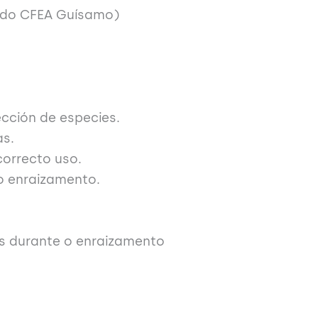
 do CFEA Guísamo)
ección de especies.
s.
correcto uso.
o enraizamento.
s durante o enraizamento