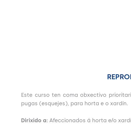
REPRO
Este curso ten coma obxectivo prioritar
pugas (esquejes), para horta e o xardín.
Dirixido a:
Afeccionados á horta e/o xardí