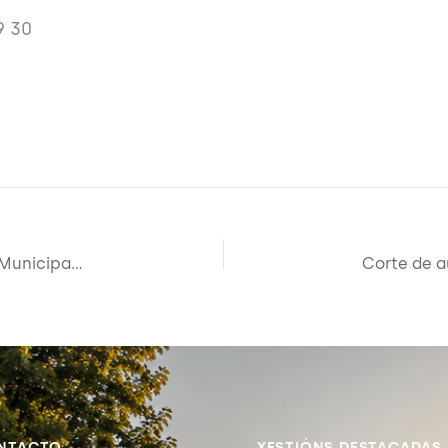
9 30
Aberto o prazo de inscrición ó taller do Espazo Municipal Ecolóxico “Preparación abono orgánico tipo Bocashi”
NTACTO
XESTIÓNS DESTACADAS