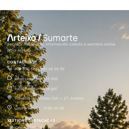
Servizos municipais, información cidadá e xestións online
para Arteixo.
CONTACTO
900 830 888 · 981 65 90 90
WhatsApp 698 193 000
sumarte@sumarte.gal
Travesía de Arteixo 249 — 2º, Arteixo
Luns a venres · 9:00–14:00
XESTIÓNS DESTACADAS
Oficina virtual