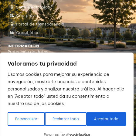
Sede electrónica
Cita previa
Portal de transparencia
Canal ético
INFORMACIÓN
Protección de datos
Accesibilidade
Valoramos tu privacidad
Aviso legal
Usamos cookies para mejorar su experiencia de
Política de cookies
navegación, mostrarle anuncios o contenidos
personalizados y analizar nuestro tráfico. Al hacer clic
en “Aceptar todo” usted da su consentimiento a
nuestro uso de las cookies.
© 2026 Sumarte — Concello de
Arteixo. Todos os dereitos
reservados.
Personalizar
Rechazar todo
Aceptar todo
Powered by