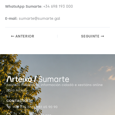
WhatsApp Sumarte:
+34 698 193 000
E-mail:
sumarte@sumarte.gal
ANTERIOR
SEGUINTE
Servizos municipais, información cidadá e xestións online
para Arteixo.
CONTACTO
900 830 888 · 981 65 90 90