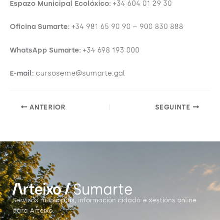
Espazo Municipal Ecolóxico:
+34 604 01 29 30
Oficina Sumarte:
+34 981 65 90 90 – 900 830 888
WhatsApp Sumarte:
+34 698 193 000
E-mail:
cursoseme@sumarte.gal
ANTERIOR
SEGUINTE
Servizos municipais, información cidadá e xestións online
para Arteixo.