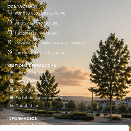
CONTACTO
900 830 888 · 981 65 90 90
WhatsApp 698 193 000
sumarte@sumarte.gal
Travesía de Arteixo 249 — 2º, Arteixo
Luns a venres · 9:00–14:00
XESTIÓNS DESTACADAS
Oficina virtual
Sede electrónica
Cita previa
Portal de transparencia
Canal ético
INFORMACIÓN
Protección de datos