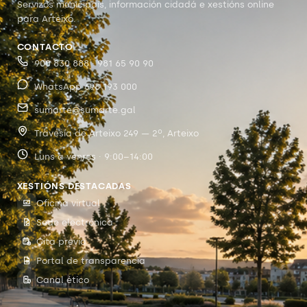
Servizos municipais, información cidadá e xestións online
para Arteixo.
CONTACTO
900 830 888 · 981 65 90 90
WhatsApp 698 193 000
sumarte@sumarte.gal
Travesía de Arteixo 249 — 2º, Arteixo
Luns a venres · 9:00–14:00
XESTIÓNS DESTACADAS
Oficina virtual
Sede electrónica
Cita previa
Portal de transparencia
Canal ético