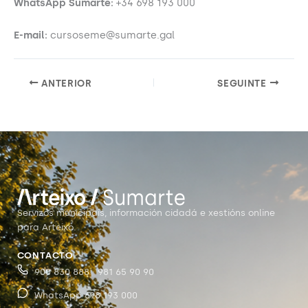
WhatsApp Sumarte:
+34 698 193 000
E-mail:
cursoseme@sumarte.gal
ANTERIOR
SEGUINTE
Servizos municipais, información cidadá e xestións online
para Arteixo.
CONTACTO
900 830 888 · 981 65 90 90
WhatsApp 698 193 000