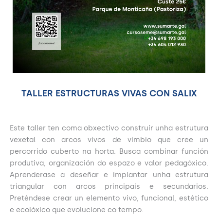
TALLER ESTRUCTURAS VIVAS CON SALIX
Este taller ten coma obxectivo construír unha estrutura
vexetal con arcos vivos de vimbio que cree un
percorrido cuberto na horta. Busca combinar función
produtiva, organización do espazo e valor pedagóxico.
Aprenderase a deseñar e implantar unha estrutura
triangular con arcos principais e secundarios.
Preténdese crear un elemento vivo, funcional, estético
e ecolóxico que evolucione co tempo.