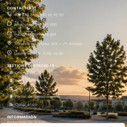
CONTACTO
900 830 888 · 981 65 90 90
WhatsApp 698 193 000
sumarte@sumarte.gal
Travesía de Arteixo 249 — 2º, Arteixo
Luns a venres · 9:00–14:00
XESTIÓNS DESTACADAS
Oficina virtual
Sede electrónica
Cita previa
Portal de transparencia
Canal ético
INFORMACIÓN
Protección de datos