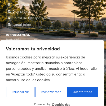
Sede electrónica
Cita previa
Portal de transparencia
Canal ético
INFORMACIÓN
Protección de datos
Accesibilidade
Valoramos tu privacidad
Aviso legal
Usamos cookies para mejorar su experiencia de
Política de cookies
navegación, mostrarle anuncios o contenidos
personalizados y analizar nuestro tráfico. Al hacer clic
en “Aceptar todo” usted da su consentimiento a
nuestro uso de las cookies.
© 2026 Sumarte — Concello de
Arteixo. Todos os dereitos
reservados.
Personalizar
Rechazar todo
Aceptar todo
Powered by