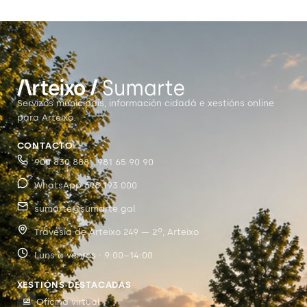
Servizos municipais, información cidadá e xestións online
para Arteixo.
CONTACTO
900 830 888 · 981 65 90 90
WhatsApp 698 193 000
sumarte@sumarte.gal
Travesía de Arteixo 249 — 2º, Arteixo
Luns a venres · 9:00–14:00
XESTIÓNS DESTACADAS
Oficina virtual