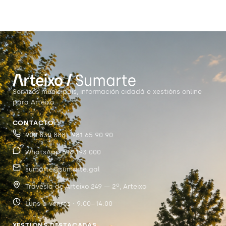
Servizos municipais, información cidadá e xestións online
para Arteixo.
CONTACTO
900 830 888 · 981 65 90 90
WhatsApp 698 193 000
sumarte@sumarte.gal
Travesía de Arteixo 249 — 2º, Arteixo
Luns a venres · 9:00–14:00
XESTIÓNS DESTACADAS