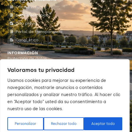
Oficina virtual
Sede electrónica
Cita previa
Portal de transparencia
Canal ético
INFORMACIÓN
Protección de datos
Accesibilidade
Valoramos tu privacidad
Aviso legal
Usamos cookies para mejorar su experiencia de
Política de cookies
navegación, mostrarle anuncios o contenidos
personalizados y analizar nuestro tráfico. Al hacer clic
en “Aceptar todo” usted da su consentimiento a
nuestro uso de las cookies.
© 2026 Sumarte — Concello de
Arteixo. Todos os dereitos
reservados.
Personalizar
Rechazar todo
Aceptar todo