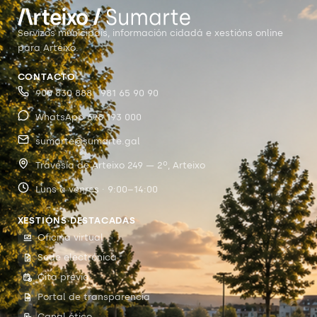
Servizos municipais, información cidadá e xestións online
para Arteixo.
CONTACTO
900 830 888 · 981 65 90 90
WhatsApp 698 193 000
sumarte@sumarte.gal
Travesía de Arteixo 249 — 2º, Arteixo
Luns a venres · 9:00–14:00
XESTIÓNS DESTACADAS
Oficina virtual
Sede electrónica
Cita previa
Portal de transparencia
Canal ético