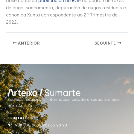
Dase conta da
publicacion no BOP
do padrón de taxas
de auga, saneamento, depuración de augas residuais e
canon da Xunta correspondente ao 2º Trimestre de
2022.
ANTERIOR
SEGUINTE
Servizos municipais, información cidadá e xestións online
para Arteixo.
CONTACTO
900 830 888 · 981 65 90 90