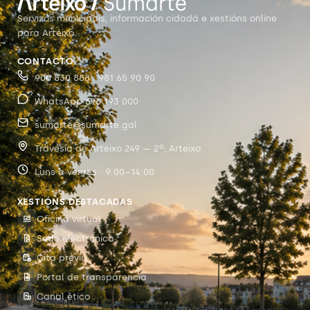
Servizos municipais, información cidadá e xestións online
para Arteixo.
CONTACTO
900 830 888 · 981 65 90 90
WhatsApp 698 193 000
sumarte@sumarte.gal
Travesía de Arteixo 249 — 2º, Arteixo
Luns a venres · 9:00–14:00
XESTIÓNS DESTACADAS
Oficina virtual
Sede electrónica
Cita previa
Portal de transparencia
Canal ético