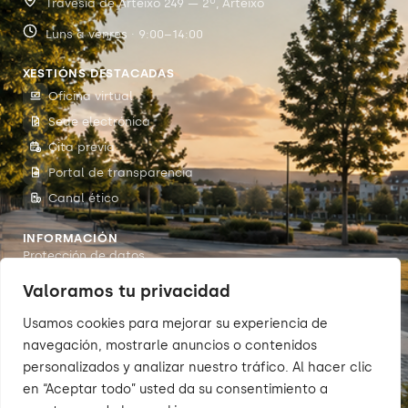
Travesía de Arteixo 249 — 2º, Arteixo
Luns a venres · 9:00–14:00
XESTIÓNS DESTACADAS
Oficina virtual
Sede electrónica
Cita previa
Portal de transparencia
Canal ético
INFORMACIÓN
Protección de datos
Accesibilidade
Valoramos tu privacidad
Aviso legal
Usamos cookies para mejorar su experiencia de
Política de cookies
navegación, mostrarle anuncios o contenidos
personalizados y analizar nuestro tráfico. Al hacer clic
en “Aceptar todo” usted da su consentimiento a