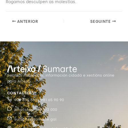
Rogamos desculpen as molestias.
ANTERIOR
SEGUINTE
Servizos municipais, información cidadá e xestións online
para Arteixo.
CONTACTO
900 830 888 · 981 65 90 90
WhatsApp 698 193 000
sumarte@sumarte.gal