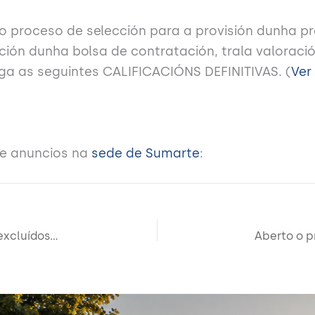
 proceso de selección para a provisión dunha pra
ción dunha bolsa de contratación, trala valoraci
orga as seguintes CALIFICACIÓNS DEFINITIVAS. (
Ver
de anuncios na
sede de Sumarte
:
Listaxe definitiva de aspirantes admitidos/as e excluídos/as no proceso selectivo para a creación dunha bolsa de emprego de persoal laboral temporal