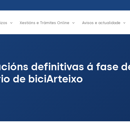
izos
Xestións e Trámites Online
Avisos e actualidade
cións definitivas á fase 
io de biciArteixo