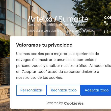
CO
Servizos municipais, información
cidadá e xestións online para Arteixo.
Valoramos tu privacidad
Usamos cookies para mejorar su experiencia de
navegación, mostrarle anuncios o contenidos
personalizados y analizar nuestro tráfico. Al hacer cli
en “Aceptar todo” usted da su consentimiento a
nuestro uso de las cookies.
Personalizar
Rechazar todo
Aceptar todo
© 2026 Sumarte — Concello de Arteixo. Todos os dere
Powered by