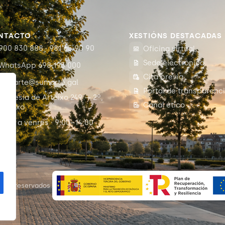
NTACTO
XESTIÓNS DESTACADAS
900 830 888 · 981 65 90 90
Oficina virtual
Sede electrónica
WhatsApp 698 193 000
Cita previa
sumarte@sumarte.gal
Portal de transparenc
Travesía de Arteixo 249 — 2º,
Canal ético
Arteixo
Luns a venres · 9:00–14:00
c
itos reservados.