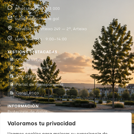
WhatsApp 698 193 000
sumarte@sumarte.gal
Travesía de Arteixo 249 — 2º, Arteixo
Luns a venres · 9:00–14:00
XESTIÓNS DESTACADAS
Oficina virtual
Sede electrónica
Cita previa
Portal de transparencia
Canal ético
INFORMACIÓN
Protección de datos
Accesibilidade
Valoramos tu privacidad
Aviso legal