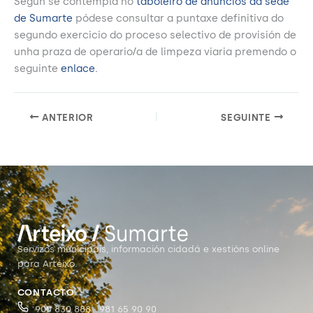
Según se contempla no
taboleiro de anuncios da sede
de Sumarte
pódese consultar a puntaxe definitiva do
segundo exercicio do proceso selectivo de provisión de
unha praza de operario/a de limpeza viaria premendo o
seguinte
enlace.
ANTERIOR
SEGUINTE
Servizos municipais, información cidadá e xestións online
para Arteixo.
CONTACTO
900 830 888 · 981 65 90 90