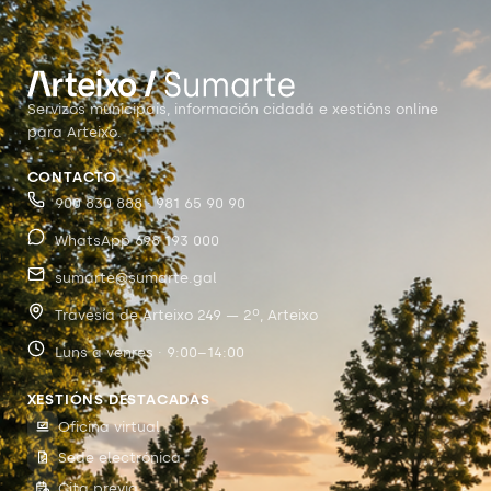
Servizos municipais, información cidadá e xestións online
para Arteixo.
CONTACTO
900 830 888 · 981 65 90 90
WhatsApp 698 193 000
sumarte@sumarte.gal
Travesía de Arteixo 249 — 2º, Arteixo
Luns a venres · 9:00–14:00
XESTIÓNS DESTACADAS
Oficina virtual
Sede electrónica
Cita previa