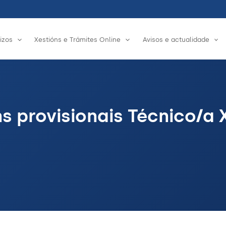
izos
Xestións e Trámites Online
Avisos e actualidade
ns provisionais Técnico/a