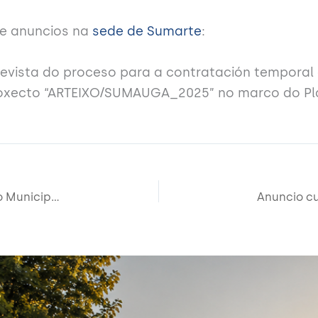
de anuncios na
sede de Sumarte
:
revista do proceso para a contratación temporal
xecto “ARTEIXO/SUMAUGA_2025” no marco do Pla
Aberto o prazo de inscrición ao curso do Espazo Municipal Ecolóxico “Técnicas para pequenas construccións en madeira”