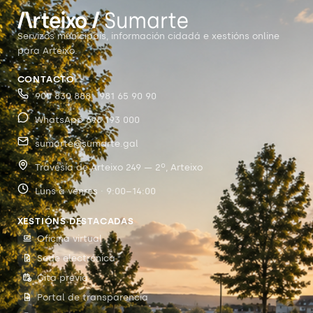
Servizos municipais, información cidadá e xestións online
para Arteixo.
CONTACTO
900 830 888 · 981 65 90 90
WhatsApp 698 193 000
sumarte@sumarte.gal
Travesía de Arteixo 249 — 2º, Arteixo
Luns a venres · 9:00–14:00
XESTIÓNS DESTACADAS
Oficina virtual
Sede electrónica
Cita previa
Portal de transparencia