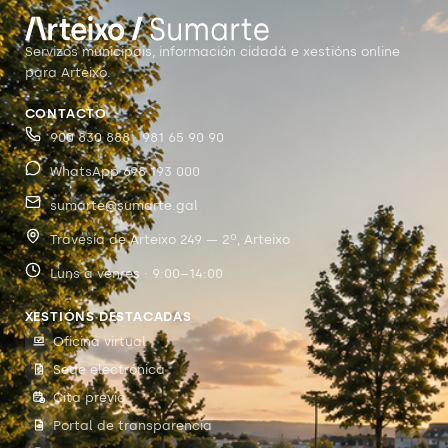
Servizos municipais, información cidadá e xestións online
para Arteixo.
CONTACTO
900 830 888 · 981 65 90 90
WhatsApp 698 193 000
sumarte@sumarte.gal
Travesía de Arteixo 249 — 2º, Arteixo
Luns a venres · 9:00–14:00
XESTIÓNS DESTACADAS
Oficina virtual
Sede electrónica
Cita previa
Portal de transparencia