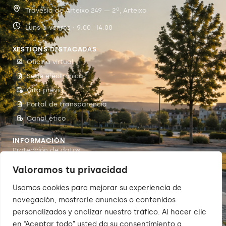
Travesía de Arteixo 249 — 2º, Arteixo
Luns a venres · 9:00–14:00
XESTIÓNS DESTACADAS
Oficina virtual
Sede electrónica
Cita previa
Portal de transparencia
Canal ético
INFORMACIÓN
Protección de datos
Accesibilidade
Valoramos tu privacidad
Aviso legal
Usamos cookies para mejorar su experiencia de
Política de cookies
navegación, mostrarle anuncios o contenidos
personalizados y analizar nuestro tráfico. Al hacer clic
en “Aceptar todo” usted da su consentimiento a