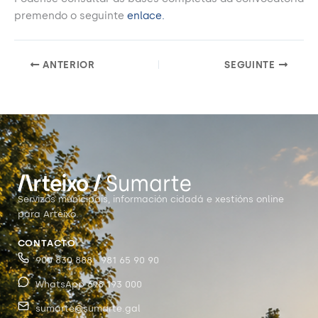
premendo o seguinte
enlace.
ANTERIOR
SEGUINTE
Servizos municipais, información cidadá e xestións online
para Arteixo.
CONTACTO
900 830 888 · 981 65 90 90
WhatsApp 698 193 000
sumarte@sumarte.gal