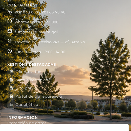
CONTACTO
900 830 888 · 981 65 90 90
WhatsApp 698 193 000
sumarte@sumarte.gal
Travesía de Arteixo 249 — 2º, Arteixo
Luns a venres · 9:00–14:00
XESTIÓNS DESTACADAS
Oficina virtual
Sede electrónica
Cita previa
Portal de transparencia
Canal ético
INFORMACIÓN
Protección de datos
Accesibilidade