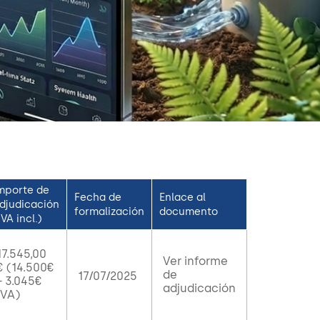
mporte de
Fecha de
Enlace al
djudicación
formalización
documento
IVA incl.)
17.545,00
Ver informe
€ (14.500€
de
17/07/2025
+ 3.045€
adjudicación
IVA)