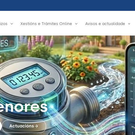
izos
Xestións e Trámites Online
Avisos e actualidade
enores
Actuacións