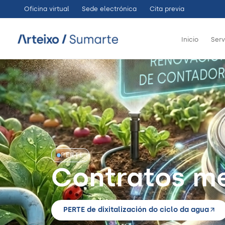
Ir
Oficina virtual
Sede electrónica
Cita previa
ao
contido
Inicio
Serv
PERTE
Contratos m
PERTE de dixitalización do ciclo da agua