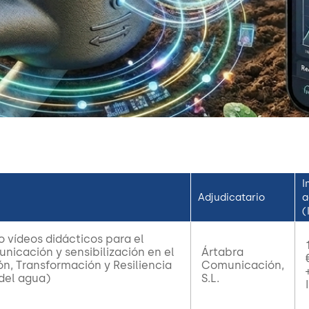
I
Adjudicatario
a
(
o vídeos didácticos para el
nicación y sensibilización en el
Ártabra
n, Transformación y Resiliencia
Comunicación,
 del agua)
S.L.