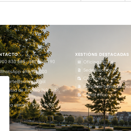
NTACTO
XESTIÓNS DESTACADAS
900 830 888 · 981 65 90 90
Oficina virtual
Sede electrónica
WhatsApp 698 193 000
Cita previa
sumarte@sumarte.gal
Portal de transparenc
Travesía de Arteixo 249 — 2º,
Canal ético
Arteixo
Luns a venres · 9:00–14:00
c