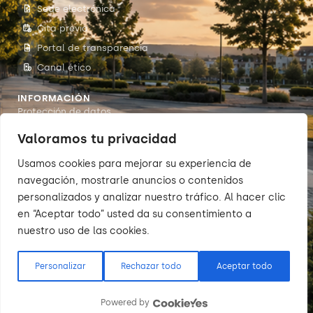
Sede electrónica
Cita previa
Portal de transparencia
Canal ético
INFORMACIÓN
Protección de datos
Accesibilidade
Valoramos tu privacidad
Aviso legal
Usamos cookies para mejorar su experiencia de
Política de cookies
navegación, mostrarle anuncios o contenidos
personalizados y analizar nuestro tráfico. Al hacer clic
en “Aceptar todo” usted da su consentimiento a
nuestro uso de las cookies.
© 2026 Sumarte — Concello de
Arteixo. Todos os dereitos
reservados.
Personalizar
Rechazar todo
Aceptar todo
Powered by