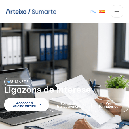
Ir
ao
contido
SUMARTE
Ligazóns de interese
Acceder á
Portal de
Ver
oficina virtual
transparencia
formularios