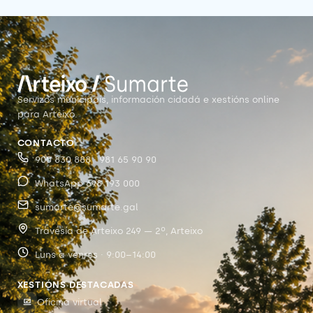
Servizos municipais, información cidadá e xestións online
para Arteixo.
CONTACTO
900 830 888 · 981 65 90 90
WhatsApp 698 193 000
sumarte@sumarte.gal
Travesía de Arteixo 249 — 2º, Arteixo
Luns a venres · 9:00–14:00
XESTIÓNS DESTACADAS
Oficina virtual