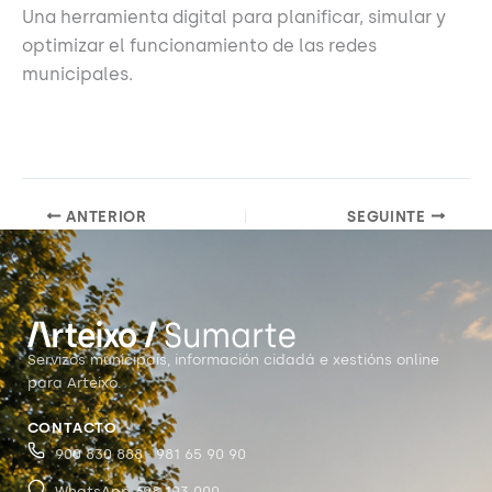
Una herramienta digital para planificar, simular y
optimizar el funcionamiento de las redes
municipales.
ANTERIOR
SEGUINTE
Servizos municipais, información cidadá e xestións online
para Arteixo.
CONTACTO
900 830 888 · 981 65 90 90
WhatsApp 698 193 000