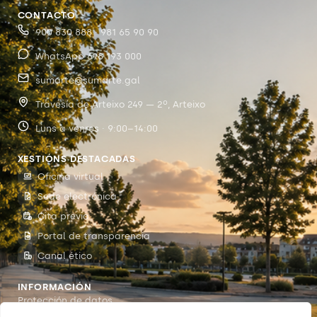
CONTACTO
900 830 888 · 981 65 90 90
WhatsApp 698 193 000
sumarte@sumarte.gal
Travesía de Arteixo 249 — 2º, Arteixo
Luns a venres · 9:00–14:00
XESTIÓNS DESTACADAS
Oficina virtual
Sede electrónica
Cita previa
Portal de transparencia
Canal ético
INFORMACIÓN
Protección de datos