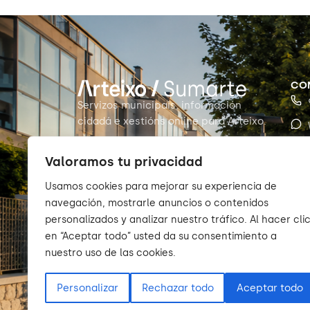
CO
Servizos municipais, información
cidadá e xestións online para Arteixo.
Valoramos tu privacidad
Usamos cookies para mejorar su experiencia de
navegación, mostrarle anuncios o contenidos
personalizados y analizar nuestro tráfico. Al hacer cli
en “Aceptar todo” usted da su consentimiento a
nuestro uso de las cookies.
Personalizar
Rechazar todo
Aceptar todo
© 2026 Sumarte — Concello de Arteixo. Todos os dere