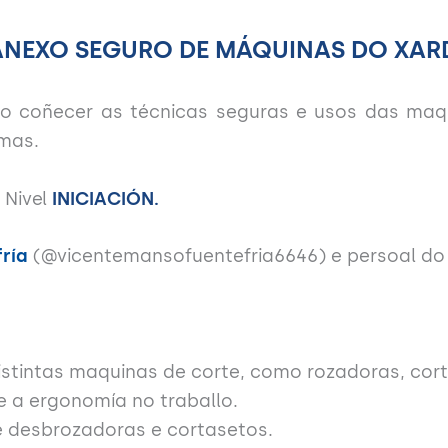
NEXO SEGURO DE MÁQUINAS DO XAR
ario coñecer as técnicas seguras e usos das ma
mas.
 Nivel
INICIACIÓN.
ría
(@vicentemansofuentefria6646) e persoal do
stintas maquinas de corte, como rozadoras, cort
 e a ergonomía no traballo.
e desbrozadoras e cortasetos.