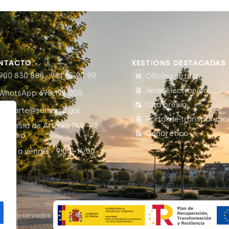
NTACTO
XESTIÓNS DESTACADAS
900 830 888 · 981 65 90 90
Oficina virtual
Sede electrónica
WhatsApp 698 193 000
Cita previa
sumarte@sumarte.gal
Portal de transparenc
Travesía de Arteixo 249 — 2º,
Canal ético
Arteixo
Luns a venres · 9:00–14:00
c
itos reservados.