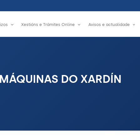
izos
Xestións e Trámites Online
Avisos e actualidade
MÁQUINAS DO XARDÍN