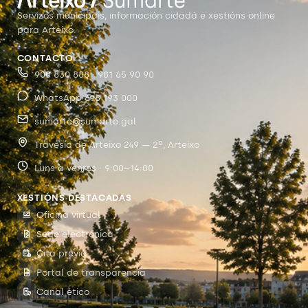
Servizos municipais, información cidadá e xestións online
para Arteixo.
CONTACTO
900 830 888 · 981 65 90 90
WhatsApp 698 193 000
sumarte@sumarte.gal
Travesía de Arteixo 249 — 2º, Arteixo
Luns a venres · 9:00–14:00
XESTIÓNS DESTACADAS
Oficina virtual
Sede electrónica
Cita previa
Portal de transparencia
Canal ético