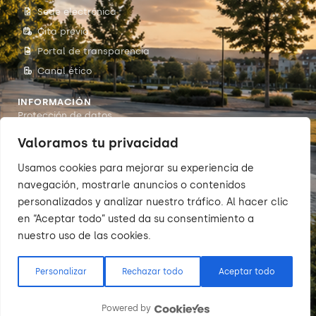
Sede electrónica
Cita previa
Portal de transparencia
Canal ético
INFORMACIÓN
Protección de datos
Accesibilidade
Valoramos tu privacidad
Aviso legal
Usamos cookies para mejorar su experiencia de
Política de cookies
navegación, mostrarle anuncios o contenidos
personalizados y analizar nuestro tráfico. Al hacer clic
en “Aceptar todo” usted da su consentimiento a
nuestro uso de las cookies.
© 2026 Sumarte — Concello de
Arteixo. Todos os dereitos
reservados.
Personalizar
Rechazar todo
Aceptar todo
Powered by