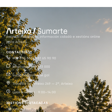
Servizos municipais, información cidadá e xestións online
para Arteixo.
CONTACTO
900 830 888 · 981 65 90 90
WhatsApp 698 193 000
sumarte@sumarte.gal
Travesía de Arteixo 249 — 2º, Arteixo
Luns a venres · 9:00–14:00
XESTIÓNS DESTACADAS
Oficina virtual