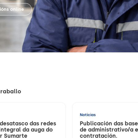
ións online
traballo
Noticias
 desatasco das redes
Publicación das bas
 integral da auga do
de administrativo/a 
or Sumarte
contratación.