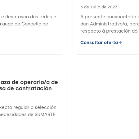
6 de Xullo de 2023
a e desatasco das redes e
A presente convocatoria p
da auga do Concello de
dun Administrativo/a, pa
respecto á prestación do s
Consultar oferta
aza de operario/a de
sa de contratación.
xecto regular a selección
s necesidades de SUMARTE