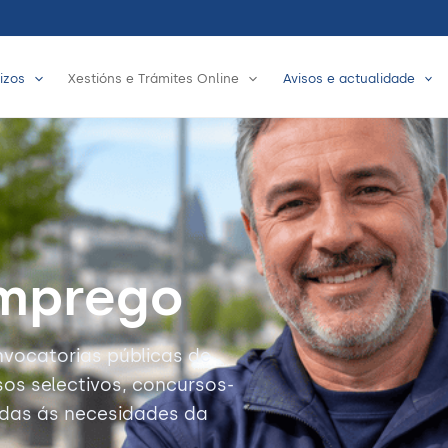
izos
Xestións e Trámites Online
Avisos e actualidade
emprego
nvocatorias públicas de
os selectivos, concursos-
ladas ás necesidades da