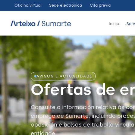
Ir
Oficina virtual
Sede electrónica
Cita previa
ao
contido
Inicio
Serv
AVISOS E ACTUALIDADE
Ofertas de 
Consulte a información relativa ás co
emprego de Sumarte, incluíndo proces
oposición e bolsas de traballo vincu
entidade.