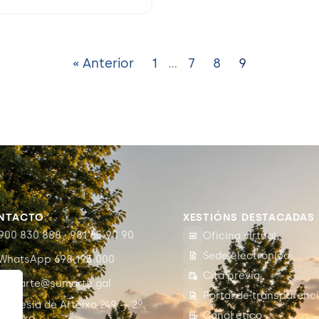
« Anterior
1
…
7
8
9
NTACTO
XESTIÓNS DESTACADAS
900 830 888 · 981 65 90 90
Oficina virtual
Sede electrónica
WhatsApp 698 193 000
Cita previa
sumarte@sumarte.gal
Portal de transparenc
Travesía de Arteixo 249 — 2º,
Canal ético
Arteixo