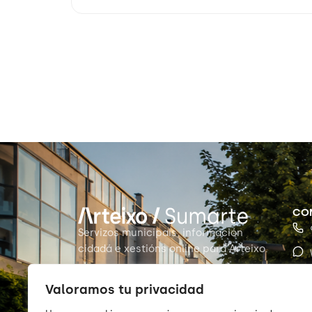
CO
Servizos municipais, información
cidadá e xestións online para Arteixo.
Valoramos tu privacidad