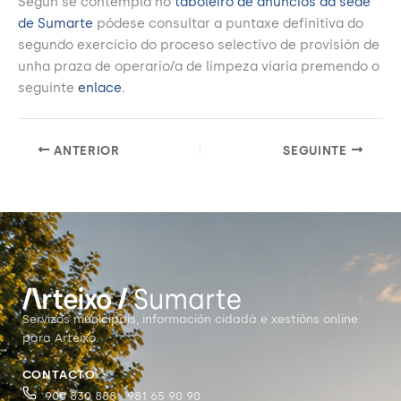
Según se contempla no
taboleiro de anuncios da sede
de Sumarte
pódese consultar a puntaxe definitiva do
segundo exercicio do proceso selectivo de provisión de
unha praza de operario/a de limpeza viaria premendo o
seguinte
enlace.
ANTERIOR
SEGUINTE
Servizos municipais, información cidadá e xestións online
para Arteixo.
CONTACTO
900 830 888 · 981 65 90 90