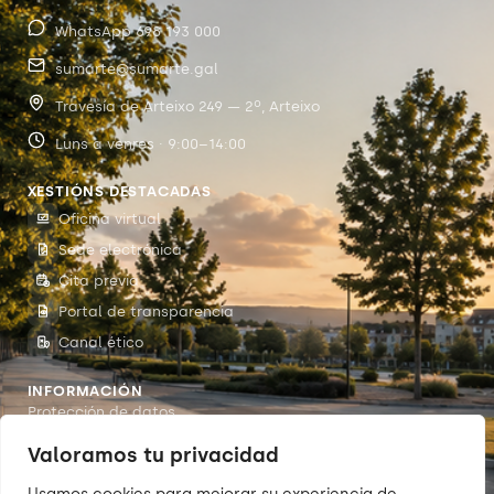
WhatsApp 698 193 000
sumarte@sumarte.gal
Travesía de Arteixo 249 — 2º, Arteixo
Luns a venres · 9:00–14:00
XESTIÓNS DESTACADAS
Oficina virtual
Sede electrónica
Cita previa
Portal de transparencia
Canal ético
INFORMACIÓN
Protección de datos
Accesibilidade
Valoramos tu privacidad
Aviso legal