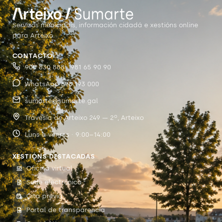
Servizos municipais, información cidadá e xestións online
para Arteixo.
CONTACTO
900 830 888 · 981 65 90 90
WhatsApp 698 193 000
sumarte@sumarte.gal
Travesía de Arteixo 249 — 2º, Arteixo
Luns a venres · 9:00–14:00
XESTIÓNS DESTACADAS
Oficina virtual
Sede electrónica
Cita previa
Portal de transparencia