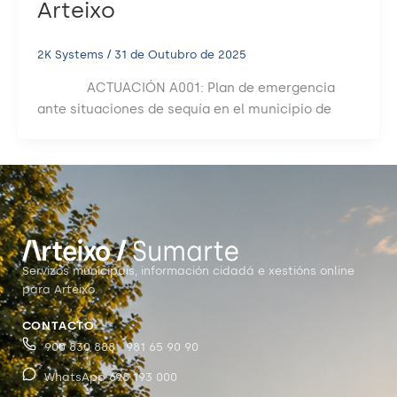
Arteixo
2K Systems
/
31 de Outubro de 2025
ACTUACIÓN A001: Plan de emergencia
ante situaciones de sequía en el municipio de
Servizos municipais, información cidadá e xestións online
para Arteixo.
CONTACTO
900 830 888 · 981 65 90 90
WhatsApp 698 193 000